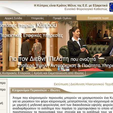
Η Κύπρος είναι Κράτος Μέλος της Ε.Ε. με Εξαιρετικά
Ευνοϊκό Φορολογικό Καθεστώς
Eγγραφείτε τωρα
Αρχική Σελίδα
Υπηρεσίες
Προφίλ Ομίλου
ς Κυπριακής Εταιρείας
Χρήση και Εκμετάλλευση από Ιδιώτες
Ιδιώτες
ύπρο
Εκτύπωση
|
Διεύθυνση Ηλεκτρονικού Ταχυ
ύπρο
Κληρονόμοι Περιουσιών – Ιδιώτες
Άτομα που κληρονομούν περιουσίες μπορούν να χρησιμοποιούν ένα 
για να μειώσουν τον φόρο κληρονομιάς μετατρέποντας την κληρονομιά σε
θνή
με χαμηλή ή μηδενική φορολογίας αντί των δικαιοδοσιών υψηλής φορολο
αναδιαρθρώσουν το εισόδημα που παράγει το χαρτοφυλάκιο το οποίο κ
προστατεύουν τα περιουσιακά τους στοιχεία και το εισόδημά τους ν