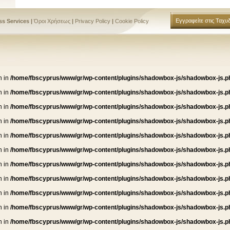
Εγγραφείτε στις Ταχυδ
s Services |
Όροι Χρήσεως
|
Privacy Policy
|
Cookie Policy
n in
/home/fbscyprus/www/gr/wp-content/plugins/shadowbox-js/shadowbox-js.p
n in
/home/fbscyprus/www/gr/wp-content/plugins/shadowbox-js/shadowbox-js.p
n in
/home/fbscyprus/www/gr/wp-content/plugins/shadowbox-js/shadowbox-js.p
n in
/home/fbscyprus/www/gr/wp-content/plugins/shadowbox-js/shadowbox-js.p
n in
/home/fbscyprus/www/gr/wp-content/plugins/shadowbox-js/shadowbox-js.p
n in
/home/fbscyprus/www/gr/wp-content/plugins/shadowbox-js/shadowbox-js.p
n in
/home/fbscyprus/www/gr/wp-content/plugins/shadowbox-js/shadowbox-js.p
n in
/home/fbscyprus/www/gr/wp-content/plugins/shadowbox-js/shadowbox-js.p
n in
/home/fbscyprus/www/gr/wp-content/plugins/shadowbox-js/shadowbox-js.p
n in
/home/fbscyprus/www/gr/wp-content/plugins/shadowbox-js/shadowbox-js.p
n in
/home/fbscyprus/www/gr/wp-content/plugins/shadowbox-js/shadowbox-js.p