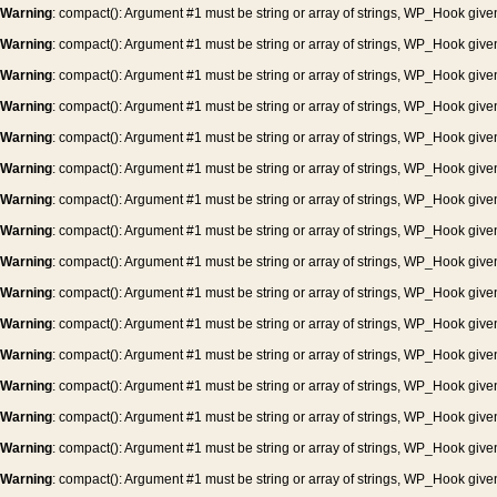
Warning
: compact(): Argument #1 must be string or array of strings, WP_Hook give
Warning
: compact(): Argument #1 must be string or array of strings, WP_Hook give
Warning
: compact(): Argument #1 must be string or array of strings, WP_Hook give
Warning
: compact(): Argument #1 must be string or array of strings, WP_Hook give
Warning
: compact(): Argument #1 must be string or array of strings, WP_Hook give
Warning
: compact(): Argument #1 must be string or array of strings, WP_Hook give
Warning
: compact(): Argument #1 must be string or array of strings, WP_Hook give
Warning
: compact(): Argument #1 must be string or array of strings, WP_Hook give
Warning
: compact(): Argument #1 must be string or array of strings, WP_Hook give
Warning
: compact(): Argument #1 must be string or array of strings, WP_Hook give
Warning
: compact(): Argument #1 must be string or array of strings, WP_Hook give
Warning
: compact(): Argument #1 must be string or array of strings, WP_Hook give
Warning
: compact(): Argument #1 must be string or array of strings, WP_Hook give
Warning
: compact(): Argument #1 must be string or array of strings, WP_Hook give
Warning
: compact(): Argument #1 must be string or array of strings, WP_Hook give
Warning
: compact(): Argument #1 must be string or array of strings, WP_Hook give