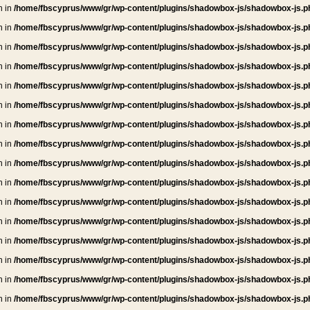
n in
/home/fbscyprus/www/gr/wp-content/plugins/shadowbox-js/shadowbox-js.p
n in
/home/fbscyprus/www/gr/wp-content/plugins/shadowbox-js/shadowbox-js.p
n in
/home/fbscyprus/www/gr/wp-content/plugins/shadowbox-js/shadowbox-js.p
n in
/home/fbscyprus/www/gr/wp-content/plugins/shadowbox-js/shadowbox-js.p
n in
/home/fbscyprus/www/gr/wp-content/plugins/shadowbox-js/shadowbox-js.p
n in
/home/fbscyprus/www/gr/wp-content/plugins/shadowbox-js/shadowbox-js.p
n in
/home/fbscyprus/www/gr/wp-content/plugins/shadowbox-js/shadowbox-js.p
n in
/home/fbscyprus/www/gr/wp-content/plugins/shadowbox-js/shadowbox-js.p
n in
/home/fbscyprus/www/gr/wp-content/plugins/shadowbox-js/shadowbox-js.p
n in
/home/fbscyprus/www/gr/wp-content/plugins/shadowbox-js/shadowbox-js.p
n in
/home/fbscyprus/www/gr/wp-content/plugins/shadowbox-js/shadowbox-js.p
n in
/home/fbscyprus/www/gr/wp-content/plugins/shadowbox-js/shadowbox-js.p
n in
/home/fbscyprus/www/gr/wp-content/plugins/shadowbox-js/shadowbox-js.p
n in
/home/fbscyprus/www/gr/wp-content/plugins/shadowbox-js/shadowbox-js.p
n in
/home/fbscyprus/www/gr/wp-content/plugins/shadowbox-js/shadowbox-js.p
n in
/home/fbscyprus/www/gr/wp-content/plugins/shadowbox-js/shadowbox-js.p