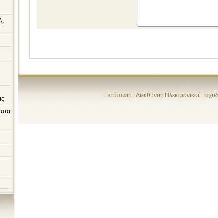
A,
Εκτύπωση
|
Διεύθυνση Ηλεκτρονικού Ταχυ
ις
 στα