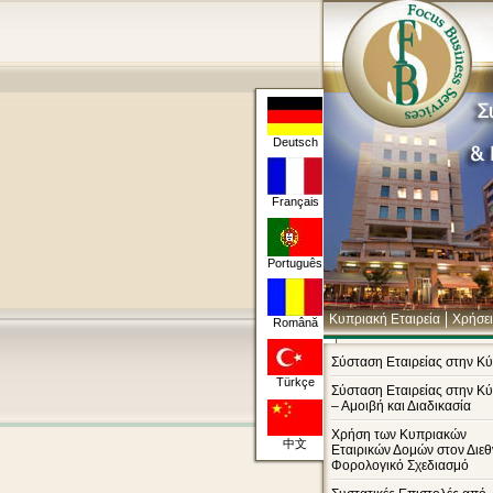
Deutsch
Français
Português
Κυπριακή Εταιρεία
Χρήσει
Română
Κληρονόμοι Περιουσιών – 
Σύσταση Εταιρείας στην Κ
Türkçe
Σύσταση Εταιρείας στην Κ
– Αμοιβή και Διαδικασία
Χρήση των Κυπριακών
中文
Εταιρικών Δομών στον Διε
Φορολογικό Σχεδιασμό