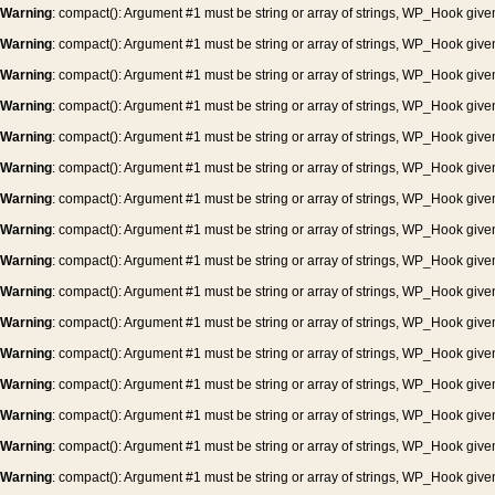
Warning
: compact(): Argument #1 must be string or array of strings, WP_Hook give
Warning
: compact(): Argument #1 must be string or array of strings, WP_Hook give
Warning
: compact(): Argument #1 must be string or array of strings, WP_Hook give
Warning
: compact(): Argument #1 must be string or array of strings, WP_Hook give
Warning
: compact(): Argument #1 must be string or array of strings, WP_Hook give
Warning
: compact(): Argument #1 must be string or array of strings, WP_Hook give
Warning
: compact(): Argument #1 must be string or array of strings, WP_Hook give
Warning
: compact(): Argument #1 must be string or array of strings, WP_Hook give
Warning
: compact(): Argument #1 must be string or array of strings, WP_Hook give
Warning
: compact(): Argument #1 must be string or array of strings, WP_Hook give
Warning
: compact(): Argument #1 must be string or array of strings, WP_Hook give
Warning
: compact(): Argument #1 must be string or array of strings, WP_Hook give
Warning
: compact(): Argument #1 must be string or array of strings, WP_Hook give
Warning
: compact(): Argument #1 must be string or array of strings, WP_Hook give
Warning
: compact(): Argument #1 must be string or array of strings, WP_Hook give
Warning
: compact(): Argument #1 must be string or array of strings, WP_Hook give