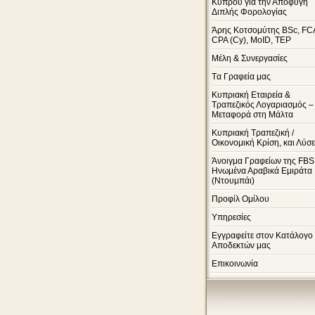
Κύπρου για την Αποφυγή
Διπλής Φορολογίας
Άρης Κοτσομύτης BSc, FC
CPA (Cy), MoID, TEP
Μέλη & Συνεργασίες
Tα Γραφεία μας
Κυπριακή Εταιρεία &
Τραπεζικός Λογαριασμός –
Μεταφορά στη Μάλτα
Κυπριακή Τραπεζική /
Οικονομική Κρίση, και Λύσε
Άνοιγμα Γραφείων της FBS
Ηνωμένα Αραβικά Εμιράτα
(Ντουμπάι)
Προφίλ Ομίλου
Υπηρεσίες
Εγγραφείτε στον Κατάλογο
Αποδεκτών μας
Επικοινωνία