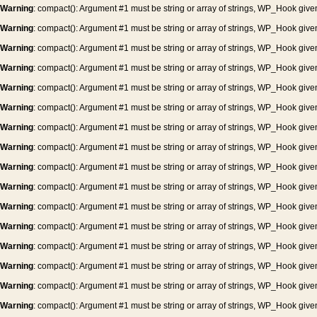
Warning
: compact(): Argument #1 must be string or array of strings, WP_Hook give
Warning
: compact(): Argument #1 must be string or array of strings, WP_Hook give
Warning
: compact(): Argument #1 must be string or array of strings, WP_Hook give
Warning
: compact(): Argument #1 must be string or array of strings, WP_Hook give
Warning
: compact(): Argument #1 must be string or array of strings, WP_Hook give
Warning
: compact(): Argument #1 must be string or array of strings, WP_Hook give
Warning
: compact(): Argument #1 must be string or array of strings, WP_Hook give
Warning
: compact(): Argument #1 must be string or array of strings, WP_Hook give
Warning
: compact(): Argument #1 must be string or array of strings, WP_Hook give
Warning
: compact(): Argument #1 must be string or array of strings, WP_Hook give
Warning
: compact(): Argument #1 must be string or array of strings, WP_Hook give
Warning
: compact(): Argument #1 must be string or array of strings, WP_Hook give
Warning
: compact(): Argument #1 must be string or array of strings, WP_Hook give
Warning
: compact(): Argument #1 must be string or array of strings, WP_Hook give
Warning
: compact(): Argument #1 must be string or array of strings, WP_Hook give
Warning
: compact(): Argument #1 must be string or array of strings, WP_Hook give