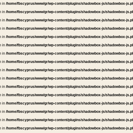
n in
/home/fbscyprus/www/gr/wp-content/plugins/shadowbox-js/shadowbox-js.p
n in
/home/fbscyprus/www/gr/wp-content/plugins/shadowbox-js/shadowbox-js.p
n in
/home/fbscyprus/www/gr/wp-content/plugins/shadowbox-js/shadowbox-js.p
n in
/home/fbscyprus/www/gr/wp-content/plugins/shadowbox-js/shadowbox-js.p
n in
/home/fbscyprus/www/gr/wp-content/plugins/shadowbox-js/shadowbox-js.p
n in
/home/fbscyprus/www/gr/wp-content/plugins/shadowbox-js/shadowbox-js.p
n in
/home/fbscyprus/www/gr/wp-content/plugins/shadowbox-js/shadowbox-js.p
n in
/home/fbscyprus/www/gr/wp-content/plugins/shadowbox-js/shadowbox-js.p
n in
/home/fbscyprus/www/gr/wp-content/plugins/shadowbox-js/shadowbox-js.p
n in
/home/fbscyprus/www/gr/wp-content/plugins/shadowbox-js/shadowbox-js.p
n in
/home/fbscyprus/www/gr/wp-content/plugins/shadowbox-js/shadowbox-js.p
n in
/home/fbscyprus/www/gr/wp-content/plugins/shadowbox-js/shadowbox-js.p
n in
/home/fbscyprus/www/gr/wp-content/plugins/shadowbox-js/shadowbox-js.p
n in
/home/fbscyprus/www/gr/wp-content/plugins/shadowbox-js/shadowbox-js.p
n in
/home/fbscyprus/www/gr/wp-content/plugins/shadowbox-js/shadowbox-js.p
n in
/home/fbscyprus/www/gr/wp-content/plugins/shadowbox-js/shadowbox-js.p