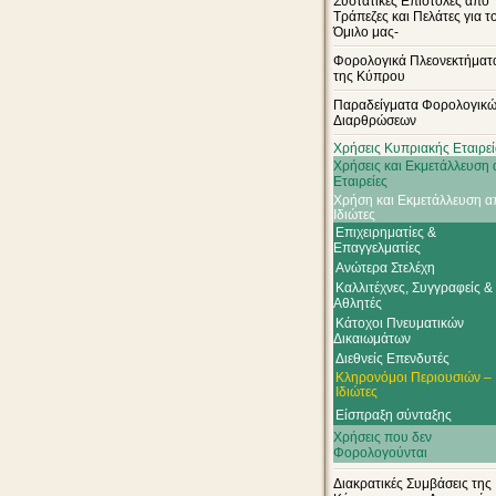
Συστατικές Επιστολές από
Τράπεζες και Πελάτες για τ
Όμιλο μας-
Φορολογικά Πλεονεκτήματ
της Κύπρου
Παραδείγματα Φορολογικ
Διαρθρώσεων
Χρήσεις Κυπριακής Εταιρε
Χρήσεις και Εκμετάλλευση
Εταιρείες
Χρήση και Εκμετάλλευση α
Ιδιώτες
Επιχειρηματίες &
Επαγγελματίες
Ανώτερα Στελέχη
Καλλιτέχνες, Συγγραφείς &
Αθλητές
Κάτοχοι Πνευματικών
Δικαιωμάτων
Διεθνείς Επενδυτές
Κληρονόμοι Περιουσιών –
Ιδιώτες
Είσπραξη σύνταξης
Χρήσεις που δεν
Φορολογούνται
Διακρατικές Συμβάσεις της