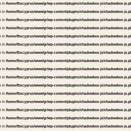
n in
/home/fbscyprus/www/gr/wp-content/plugins/shadowbox-js/shadowbox-js.p
n in
/home/fbscyprus/www/gr/wp-content/plugins/shadowbox-js/shadowbox-js.p
n in
/home/fbscyprus/www/gr/wp-content/plugins/shadowbox-js/shadowbox-js.p
n in
/home/fbscyprus/www/gr/wp-content/plugins/shadowbox-js/shadowbox-js.p
n in
/home/fbscyprus/www/gr/wp-content/plugins/shadowbox-js/shadowbox-js.p
n in
/home/fbscyprus/www/gr/wp-content/plugins/shadowbox-js/shadowbox-js.p
n in
/home/fbscyprus/www/gr/wp-content/plugins/shadowbox-js/shadowbox-js.p
n in
/home/fbscyprus/www/gr/wp-content/plugins/shadowbox-js/shadowbox-js.p
n in
/home/fbscyprus/www/gr/wp-content/plugins/shadowbox-js/shadowbox-js.p
n in
/home/fbscyprus/www/gr/wp-content/plugins/shadowbox-js/shadowbox-js.p
n in
/home/fbscyprus/www/gr/wp-content/plugins/shadowbox-js/shadowbox-js.p
n in
/home/fbscyprus/www/gr/wp-content/plugins/shadowbox-js/shadowbox-js.p
n in
/home/fbscyprus/www/gr/wp-content/plugins/shadowbox-js/shadowbox-js.p
n in
/home/fbscyprus/www/gr/wp-content/plugins/shadowbox-js/shadowbox-js.p
n in
/home/fbscyprus/www/gr/wp-content/plugins/shadowbox-js/shadowbox-js.p
n in
/home/fbscyprus/www/gr/wp-content/plugins/shadowbox-js/shadowbox-js.p