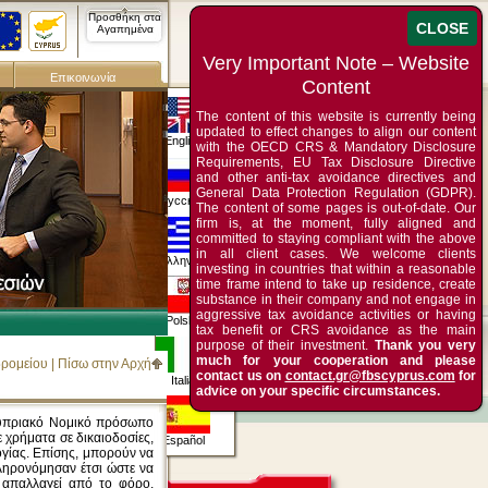
Προσθήκη στα
Αγαπημένα
Επικοινωνία
The content of this website is currently being
updated to effect changes to align our content
English
with the OECD CRS & Mandatory Disclosure
Requirements, EU Tax Disclosure Directive
and other anti-tax avoidance directives and
General Data Protection Regulation (GDPR).
Русский
The content of some pages is out-of-date. Our
firm is, at the moment, fully aligned and
committed to staying compliant with the above
in all client cases. We welcome clients
Ελληνικά
investing in countries that within a reasonable
time frame intend to take up residence, create
substance in their company and not engage in
aggressive tax avoidance activities or having
Polska
tax benefit or CRS avoidance as the main
purpose of their investment.
Thank you very
much for your cooperation and please
δρομείου
|
Πίσω στην Αρχή
contact us on
contact.gr@fbscyprus.com
for
Italia
advice on your specific circumstances.
Κυπριακό Νομικό πρόσωπο
 χρήματα σε δικαιοδοσίες,
Español
γίας. Επίσης, μπορούν να
ληρονόμησαν έτσι ώστε να
α απαλλαγεί από το φόρο.