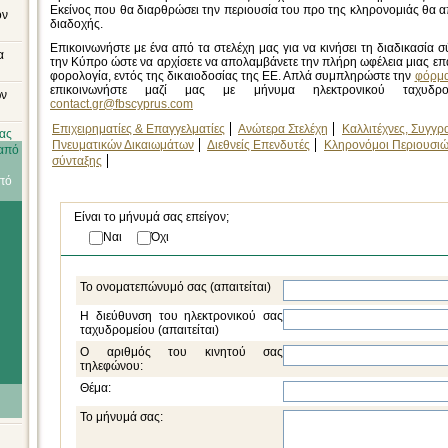
Εκείνος που θα διαρθρώσει την περιουσία του προ της κληρονομιάς θα α
ον
διαδοχής.
Επικοινωνήστε με ένα από τα στελέχη μας για να κινήσει τη διαδικασία σ
α
την Κύπρο ώστε να αρχίσετε να απολαμβάνετε την πλήρη ωφέλεια μιας επά
φορολογία, εντός της δικαιοδοσίας της ΕΕ. Απλά συμπληρώστε την
φόρμα
επικοινωνήστε μαζί μας με μήνυμα ηλεκτρονικού ταχυδρο
ών
contact.gr@fbscyprus.com
Επιχειρηματίες & Επαγγελματίες
Ανώτερα Στελέχη
Καλλιτέχνες, Συγγρ
ίας
Πνευματικών Δικαιωμάτων
Διεθνείς Επενδυτές
Κληρονόμοι Περιουσιών
 από
σύνταξης
πό
Είναι το μήνυμά σας επείγον;
Ναι
Όχι
Το ονοματεπώνυμό σας (απαιτείται)
Η διεύθυνση του ηλεκτρονικού σας
ταχυδρομείου (απαιτείται)
Ο αριθμός του κινητού σας
τηλεφώνου:
Θέμα:
Το μήνυμά σας: