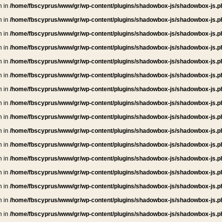
n in
/home/fbscyprus/www/gr/wp-content/plugins/shadowbox-js/shadowbox-js.p
n in
/home/fbscyprus/www/gr/wp-content/plugins/shadowbox-js/shadowbox-js.p
n in
/home/fbscyprus/www/gr/wp-content/plugins/shadowbox-js/shadowbox-js.p
n in
/home/fbscyprus/www/gr/wp-content/plugins/shadowbox-js/shadowbox-js.p
n in
/home/fbscyprus/www/gr/wp-content/plugins/shadowbox-js/shadowbox-js.p
n in
/home/fbscyprus/www/gr/wp-content/plugins/shadowbox-js/shadowbox-js.p
n in
/home/fbscyprus/www/gr/wp-content/plugins/shadowbox-js/shadowbox-js.p
n in
/home/fbscyprus/www/gr/wp-content/plugins/shadowbox-js/shadowbox-js.p
n in
/home/fbscyprus/www/gr/wp-content/plugins/shadowbox-js/shadowbox-js.p
n in
/home/fbscyprus/www/gr/wp-content/plugins/shadowbox-js/shadowbox-js.p
n in
/home/fbscyprus/www/gr/wp-content/plugins/shadowbox-js/shadowbox-js.p
n in
/home/fbscyprus/www/gr/wp-content/plugins/shadowbox-js/shadowbox-js.p
n in
/home/fbscyprus/www/gr/wp-content/plugins/shadowbox-js/shadowbox-js.p
n in
/home/fbscyprus/www/gr/wp-content/plugins/shadowbox-js/shadowbox-js.p
n in
/home/fbscyprus/www/gr/wp-content/plugins/shadowbox-js/shadowbox-js.p
n in
/home/fbscyprus/www/gr/wp-content/plugins/shadowbox-js/shadowbox-js.p