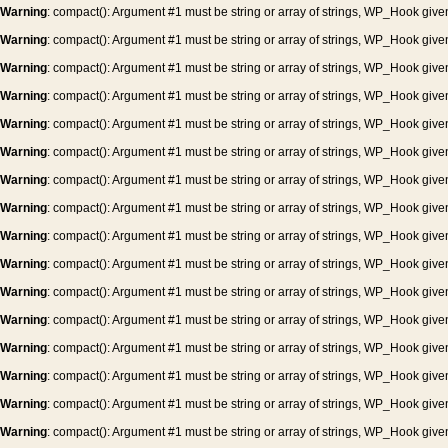
Warning
: compact(): Argument #1 must be string or array of strings, WP_Hook give
Warning
: compact(): Argument #1 must be string or array of strings, WP_Hook give
Warning
: compact(): Argument #1 must be string or array of strings, WP_Hook give
Warning
: compact(): Argument #1 must be string or array of strings, WP_Hook give
Warning
: compact(): Argument #1 must be string or array of strings, WP_Hook give
Warning
: compact(): Argument #1 must be string or array of strings, WP_Hook give
Warning
: compact(): Argument #1 must be string or array of strings, WP_Hook give
Warning
: compact(): Argument #1 must be string or array of strings, WP_Hook give
Warning
: compact(): Argument #1 must be string or array of strings, WP_Hook give
Warning
: compact(): Argument #1 must be string or array of strings, WP_Hook give
Warning
: compact(): Argument #1 must be string or array of strings, WP_Hook give
Warning
: compact(): Argument #1 must be string or array of strings, WP_Hook give
Warning
: compact(): Argument #1 must be string or array of strings, WP_Hook give
Warning
: compact(): Argument #1 must be string or array of strings, WP_Hook give
Warning
: compact(): Argument #1 must be string or array of strings, WP_Hook give
Warning
: compact(): Argument #1 must be string or array of strings, WP_Hook give