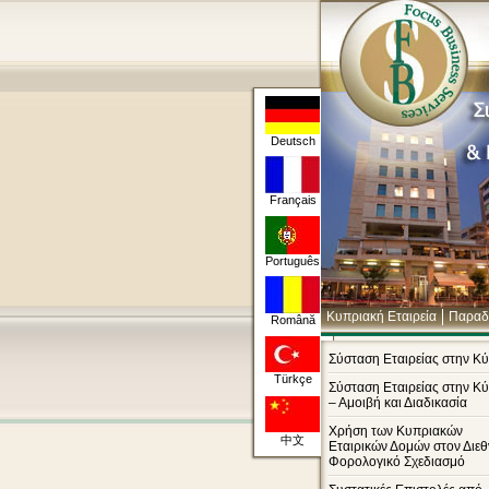
Deutsch
Français
Português
Κυπριακή Εταιρεία
Παραδ
Română
Σύσταση Εταιρείας στην Κ
Türkçe
Σύσταση Εταιρείας στην Κ
– Αμοιβή και Διαδικασία
Χρήση των Κυπριακών
中文
Εταιρικών Δομών στον Διε
Φορολογικό Σχεδιασμό