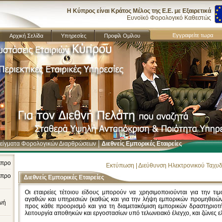
Η Κύπρος είναι Κράτος Μέλος της Ε.Ε. με Εξαιρετικά
Ευνοϊκό Φορολογικό Καθεστώς
Eγγραφείτε τωρα
Αρχική Σελίδα
Υπηρεσίες
Προφίλ Ομίλου
είγματα Φορολογικών Διαρθρώσεων
Διεθνείς Εμπορικές Εταιρείες
ύπρο
Εκτύπωση
|
Διεύθυνση Ηλεκτρονικού Ταχυ
ύπρο
Διεθνείς Εμπορικές Εταιρείες
Οι εταιρείες τέτοιου είδους μπορούν να χρησιμοποιούνται για την τι
αγαθών και υπηρεσιών (καθώς και για την λήψη εμπορικών προμηθειώ
θνή
προς κάθε προορισμό και για τη διαμετακόμιση εμπορικών δραστηριο
λειτουργία αποθηκών και εργοστασίων υπό τελωνειακό έλεγχο, και ζώνες 