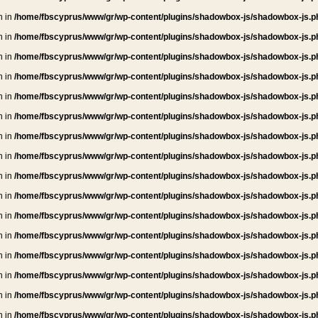
n in
/home/fbscyprus/www/gr/wp-content/plugins/shadowbox-js/shadowbox-js.p
n in
/home/fbscyprus/www/gr/wp-content/plugins/shadowbox-js/shadowbox-js.p
n in
/home/fbscyprus/www/gr/wp-content/plugins/shadowbox-js/shadowbox-js.p
n in
/home/fbscyprus/www/gr/wp-content/plugins/shadowbox-js/shadowbox-js.p
n in
/home/fbscyprus/www/gr/wp-content/plugins/shadowbox-js/shadowbox-js.p
n in
/home/fbscyprus/www/gr/wp-content/plugins/shadowbox-js/shadowbox-js.p
n in
/home/fbscyprus/www/gr/wp-content/plugins/shadowbox-js/shadowbox-js.p
n in
/home/fbscyprus/www/gr/wp-content/plugins/shadowbox-js/shadowbox-js.p
n in
/home/fbscyprus/www/gr/wp-content/plugins/shadowbox-js/shadowbox-js.p
n in
/home/fbscyprus/www/gr/wp-content/plugins/shadowbox-js/shadowbox-js.p
n in
/home/fbscyprus/www/gr/wp-content/plugins/shadowbox-js/shadowbox-js.p
n in
/home/fbscyprus/www/gr/wp-content/plugins/shadowbox-js/shadowbox-js.p
n in
/home/fbscyprus/www/gr/wp-content/plugins/shadowbox-js/shadowbox-js.p
n in
/home/fbscyprus/www/gr/wp-content/plugins/shadowbox-js/shadowbox-js.p
n in
/home/fbscyprus/www/gr/wp-content/plugins/shadowbox-js/shadowbox-js.p
n in
/home/fbscyprus/www/gr/wp-content/plugins/shadowbox-js/shadowbox-js.p