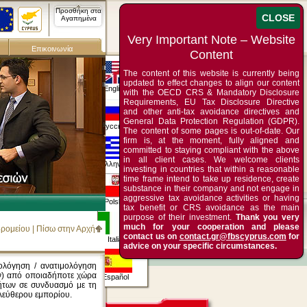
Προσθήκη στα
Αγαπημένα
Επικοινωνία
The content of this website is currently being
updated to effect changes to align our content
English
with the OECD CRS & Mandatory Disclosure
Requirements, EU Tax Disclosure Directive
and other anti-tax avoidance directives and
General Data Protection Regulation (GDPR).
Русский
The content of some pages is out-of-date. Our
firm is, at the moment, fully aligned and
committed to staying compliant with the above
in all client cases. We welcome clients
Ελληνικά
investing in countries that within a reasonable
time frame intend to take up residence, create
substance in their company and not engage in
aggressive tax avoidance activities or having
Polska
tax benefit or CRS avoidance as the main
purpose of their investment.
Thank you very
much for your cooperation and please
δρομείου
|
Πίσω στην Αρχή
contact us on
contact.gr@fbscyprus.com
for
Italia
advice on your specific circumstances.
μολόγηση / ανατιμολόγηση
ν) από οποιαδήποτε χώρα
Español
τήτων σε συνδυασμό με τη
ελεύθερου εμπορίου.