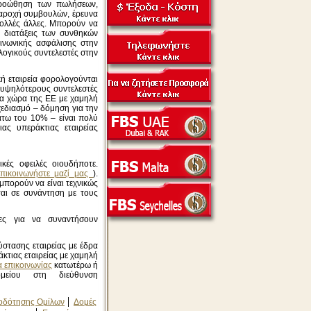
προώθηση των πωλήσεων,
παροχή συμβουλών, έρευνα
πολλές άλλες. Μπορούν να
 διατάξεις των συνθηκών
ινωνικής ασφάλισης στην
ογικούς συντελεστές στην
ή εταιρεία φορολογούνται
α υψηλότερους συντελεστές
ια χώρα της ΕΕ με χαμηλή
εδιασμό – δόμηση για την
τω του 10% – είναι πολύ
ας υπεράκτιας εταιρείας
κές οφειλές οιουδήποτε.
επικοινωνήστε μαζί μας
).
 μπορούν να είναι τεχνικώς
ται σε συνάντηση με τους
ες για να συναντήσουν
ύστασης εταιρείας με έδρα
κτιας εταιρείας με χαμηλή
 επικοινωνίας
κατωτέρω ή
μείου στη διεύθυνση
τοδότησης Ομίλων
Δομές