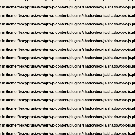
n in
/home/fbscyprus/www/gr/wp-content/plugins/shadowbox-js/shadowbox-js.p
n in
/home/fbscyprus/www/gr/wp-content/plugins/shadowbox-js/shadowbox-js.p
n in
/home/fbscyprus/www/gr/wp-content/plugins/shadowbox-js/shadowbox-js.p
n in
/home/fbscyprus/www/gr/wp-content/plugins/shadowbox-js/shadowbox-js.p
n in
/home/fbscyprus/www/gr/wp-content/plugins/shadowbox-js/shadowbox-js.p
n in
/home/fbscyprus/www/gr/wp-content/plugins/shadowbox-js/shadowbox-js.p
n in
/home/fbscyprus/www/gr/wp-content/plugins/shadowbox-js/shadowbox-js.p
n in
/home/fbscyprus/www/gr/wp-content/plugins/shadowbox-js/shadowbox-js.p
n in
/home/fbscyprus/www/gr/wp-content/plugins/shadowbox-js/shadowbox-js.p
n in
/home/fbscyprus/www/gr/wp-content/plugins/shadowbox-js/shadowbox-js.p
n in
/home/fbscyprus/www/gr/wp-content/plugins/shadowbox-js/shadowbox-js.p
n in
/home/fbscyprus/www/gr/wp-content/plugins/shadowbox-js/shadowbox-js.p
n in
/home/fbscyprus/www/gr/wp-content/plugins/shadowbox-js/shadowbox-js.p
n in
/home/fbscyprus/www/gr/wp-content/plugins/shadowbox-js/shadowbox-js.p
n in
/home/fbscyprus/www/gr/wp-content/plugins/shadowbox-js/shadowbox-js.p
n in
/home/fbscyprus/www/gr/wp-content/plugins/shadowbox-js/shadowbox-js.p