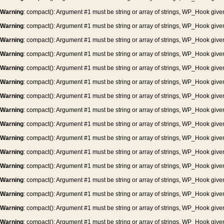
Warning
: compact(): Argument #1 must be string or array of strings, WP_Hook give
Warning
: compact(): Argument #1 must be string or array of strings, WP_Hook give
Warning
: compact(): Argument #1 must be string or array of strings, WP_Hook give
Warning
: compact(): Argument #1 must be string or array of strings, WP_Hook give
Warning
: compact(): Argument #1 must be string or array of strings, WP_Hook give
Warning
: compact(): Argument #1 must be string or array of strings, WP_Hook give
Warning
: compact(): Argument #1 must be string or array of strings, WP_Hook give
Warning
: compact(): Argument #1 must be string or array of strings, WP_Hook give
Warning
: compact(): Argument #1 must be string or array of strings, WP_Hook give
Warning
: compact(): Argument #1 must be string or array of strings, WP_Hook give
Warning
: compact(): Argument #1 must be string or array of strings, WP_Hook give
Warning
: compact(): Argument #1 must be string or array of strings, WP_Hook give
Warning
: compact(): Argument #1 must be string or array of strings, WP_Hook give
Warning
: compact(): Argument #1 must be string or array of strings, WP_Hook give
Warning
: compact(): Argument #1 must be string or array of strings, WP_Hook give
Warning
: compact(): Argument #1 must be string or array of strings, WP_Hook give