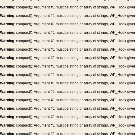
Warning
: compact(): Argument #1 must be string or array of strings, WP_Hook give
Warning
: compact(): Argument #1 must be string or array of strings, WP_Hook give
Warning
: compact(): Argument #1 must be string or array of strings, WP_Hook give
Warning
: compact(): Argument #1 must be string or array of strings, WP_Hook give
Warning
: compact(): Argument #1 must be string or array of strings, WP_Hook give
Warning
: compact(): Argument #1 must be string or array of strings, WP_Hook give
Warning
: compact(): Argument #1 must be string or array of strings, WP_Hook give
Warning
: compact(): Argument #1 must be string or array of strings, WP_Hook give
Warning
: compact(): Argument #1 must be string or array of strings, WP_Hook give
Warning
: compact(): Argument #1 must be string or array of strings, WP_Hook give
Warning
: compact(): Argument #1 must be string or array of strings, WP_Hook give
Warning
: compact(): Argument #1 must be string or array of strings, WP_Hook give
Warning
: compact(): Argument #1 must be string or array of strings, WP_Hook give
Warning
: compact(): Argument #1 must be string or array of strings, WP_Hook give
Warning
: compact(): Argument #1 must be string or array of strings, WP_Hook give
Warning
: compact(): Argument #1 must be string or array of strings, WP_Hook give