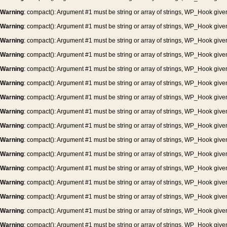
Warning
: compact(): Argument #1 must be string or array of strings, WP_Hook give
Warning
: compact(): Argument #1 must be string or array of strings, WP_Hook give
Warning
: compact(): Argument #1 must be string or array of strings, WP_Hook give
Warning
: compact(): Argument #1 must be string or array of strings, WP_Hook give
Warning
: compact(): Argument #1 must be string or array of strings, WP_Hook give
Warning
: compact(): Argument #1 must be string or array of strings, WP_Hook give
Warning
: compact(): Argument #1 must be string or array of strings, WP_Hook give
Warning
: compact(): Argument #1 must be string or array of strings, WP_Hook give
Warning
: compact(): Argument #1 must be string or array of strings, WP_Hook give
Warning
: compact(): Argument #1 must be string or array of strings, WP_Hook give
Warning
: compact(): Argument #1 must be string or array of strings, WP_Hook give
Warning
: compact(): Argument #1 must be string or array of strings, WP_Hook give
Warning
: compact(): Argument #1 must be string or array of strings, WP_Hook give
Warning
: compact(): Argument #1 must be string or array of strings, WP_Hook give
Warning
: compact(): Argument #1 must be string or array of strings, WP_Hook give
Warning
: compact(): Argument #1 must be string or array of strings, WP_Hook give