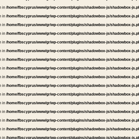
n in
/home/fbscyprus/www/gr/wp-content/plugins/shadowbox-js/shadowbox-js.p
n in
/home/fbscyprus/www/gr/wp-content/plugins/shadowbox-js/shadowbox-js.p
n in
/home/fbscyprus/www/gr/wp-content/plugins/shadowbox-js/shadowbox-js.p
n in
/home/fbscyprus/www/gr/wp-content/plugins/shadowbox-js/shadowbox-js.p
n in
/home/fbscyprus/www/gr/wp-content/plugins/shadowbox-js/shadowbox-js.p
n in
/home/fbscyprus/www/gr/wp-content/plugins/shadowbox-js/shadowbox-js.p
n in
/home/fbscyprus/www/gr/wp-content/plugins/shadowbox-js/shadowbox-js.p
n in
/home/fbscyprus/www/gr/wp-content/plugins/shadowbox-js/shadowbox-js.p
n in
/home/fbscyprus/www/gr/wp-content/plugins/shadowbox-js/shadowbox-js.p
n in
/home/fbscyprus/www/gr/wp-content/plugins/shadowbox-js/shadowbox-js.p
n in
/home/fbscyprus/www/gr/wp-content/plugins/shadowbox-js/shadowbox-js.p
n in
/home/fbscyprus/www/gr/wp-content/plugins/shadowbox-js/shadowbox-js.p
n in
/home/fbscyprus/www/gr/wp-content/plugins/shadowbox-js/shadowbox-js.p
n in
/home/fbscyprus/www/gr/wp-content/plugins/shadowbox-js/shadowbox-js.p
n in
/home/fbscyprus/www/gr/wp-content/plugins/shadowbox-js/shadowbox-js.p
n in
/home/fbscyprus/www/gr/wp-content/plugins/shadowbox-js/shadowbox-js.p