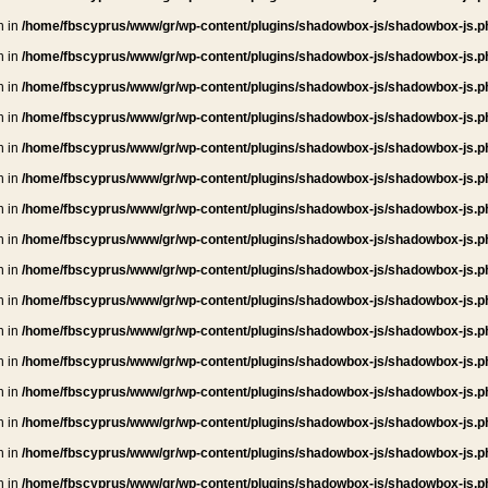
n in
/home/fbscyprus/www/gr/wp-content/plugins/shadowbox-js/shadowbox-js.p
n in
/home/fbscyprus/www/gr/wp-content/plugins/shadowbox-js/shadowbox-js.p
n in
/home/fbscyprus/www/gr/wp-content/plugins/shadowbox-js/shadowbox-js.p
n in
/home/fbscyprus/www/gr/wp-content/plugins/shadowbox-js/shadowbox-js.p
n in
/home/fbscyprus/www/gr/wp-content/plugins/shadowbox-js/shadowbox-js.p
n in
/home/fbscyprus/www/gr/wp-content/plugins/shadowbox-js/shadowbox-js.p
n in
/home/fbscyprus/www/gr/wp-content/plugins/shadowbox-js/shadowbox-js.p
n in
/home/fbscyprus/www/gr/wp-content/plugins/shadowbox-js/shadowbox-js.p
n in
/home/fbscyprus/www/gr/wp-content/plugins/shadowbox-js/shadowbox-js.p
n in
/home/fbscyprus/www/gr/wp-content/plugins/shadowbox-js/shadowbox-js.p
n in
/home/fbscyprus/www/gr/wp-content/plugins/shadowbox-js/shadowbox-js.p
n in
/home/fbscyprus/www/gr/wp-content/plugins/shadowbox-js/shadowbox-js.p
n in
/home/fbscyprus/www/gr/wp-content/plugins/shadowbox-js/shadowbox-js.p
n in
/home/fbscyprus/www/gr/wp-content/plugins/shadowbox-js/shadowbox-js.p
n in
/home/fbscyprus/www/gr/wp-content/plugins/shadowbox-js/shadowbox-js.p
n in
/home/fbscyprus/www/gr/wp-content/plugins/shadowbox-js/shadowbox-js.p