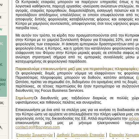
Οι Κυπριακές εταιρείες μπορούν να παρέχουν υπηρεσίες όπως η 
ον
λογιστικά καθήκοντα, παροχή εργασίας -ανεύρεση ανώτατων στελεχών, 
αγοράς, εταιρείες προμηθειών, διαμεσολάβηση, εισαγωγή πελατών και 
προσλάβουν απόδημους υπαλλήλους οι οποίοι επωφελούνται από τις
α
αποφυγής διπλής φορολογίας καταβάλλοντας φόρους και εισφορές κο
Κύπρο με χαμηλούς συντελεστές, αποφεύγοντας έτσι τους υψηλούς φορολ
πατρίδα τους.
ών
Με αυτόν τον τρόπο, τα κέρδη που πραγματοποιούνται από την Κυπριακ
στην Κύπρο με το χαμηλό Συντελεστή Φόρου για Εταιρείες 10%, αντί γι
ες
φορολογίας των εταιρειών. Η άσκηση εμπορικών δραστηριοτήτων από μ
φορολογία όπως η Κύπρος, και η χρήση του κατάλληλου φορολογικού σχ
ς
ελάφρυνση του Φόρου στην Κύπρο μερικές φορές σε επίπεδα σαφώς κά
ανώτερη στρατηγική σήμερα από τις εμπορικές συναλλαγές μέσω μι
καταχωρημένης σε φορολογικό παράδεισο.
ης
Παρακαλούμε επικοινωνήστε μαζί μας για περισσότερες πληροφορίες:
Οι φορολογικές δομές μπορούν νόμιμα να ελαφρύνουν τις φορολογι
Περισσότερες πληροφορίες μπορούν να δοθούν, κατόπιν αιτήσεως (
είου
Ωστόσο, πρέπει να σημειωθεί ότι, δεδομένου ότι ορισμένες από τις δομές
ρο)
περίπλοκες, σε τέτοιες περιπτώσεις θα ήταν προτιμότερο να συζητούν
ν
διευθυντές της Focus Business Services.
Σημείωση:
Οι διευθυντές μας ταξιδεύουν διαρκώς σε πολλές χώρ
υφιστάμενους και πιθανούς πελάτες και συνεργάτες.
ίας
Επικοινωνήστε με ένα από τα στελέχη μας για να κινήσει τη διαδικασία σ
την Κύπρο ώστε να αρχίσετε να απολαμβάνετε την πλήρη ωφέλεια μιας επά
φορολογία, εντός της δικαιοδοσίας της ΕΕ. Απλά συμπληρώστε την
φόρμα
επικοινωνήστε μαζί μας με μήνυμα ηλεκτρονικού ταχυδρο
contact.gr@fbscyprus.com
A,
Εταιρείες Συμμετοχών
Διεθνείς Εμπορικές Εταιρείες
Εταιρείες Χρημα