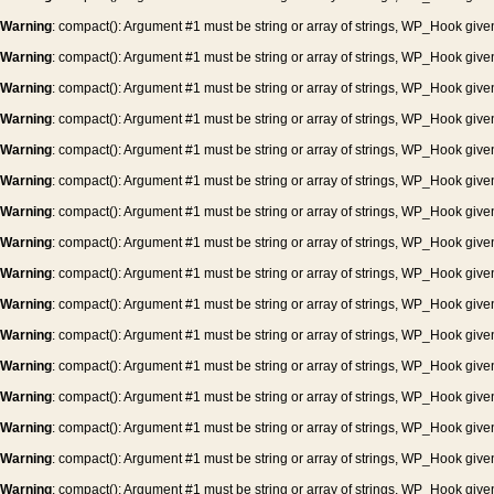
Warning
: compact(): Argument #1 must be string or array of strings, WP_Hook give
Warning
: compact(): Argument #1 must be string or array of strings, WP_Hook give
Warning
: compact(): Argument #1 must be string or array of strings, WP_Hook give
Warning
: compact(): Argument #1 must be string or array of strings, WP_Hook give
Warning
: compact(): Argument #1 must be string or array of strings, WP_Hook give
Warning
: compact(): Argument #1 must be string or array of strings, WP_Hook give
Warning
: compact(): Argument #1 must be string or array of strings, WP_Hook give
Warning
: compact(): Argument #1 must be string or array of strings, WP_Hook give
Warning
: compact(): Argument #1 must be string or array of strings, WP_Hook give
Warning
: compact(): Argument #1 must be string or array of strings, WP_Hook give
Warning
: compact(): Argument #1 must be string or array of strings, WP_Hook give
Warning
: compact(): Argument #1 must be string or array of strings, WP_Hook give
Warning
: compact(): Argument #1 must be string or array of strings, WP_Hook give
Warning
: compact(): Argument #1 must be string or array of strings, WP_Hook give
Warning
: compact(): Argument #1 must be string or array of strings, WP_Hook give
Warning
: compact(): Argument #1 must be string or array of strings, WP_Hook give