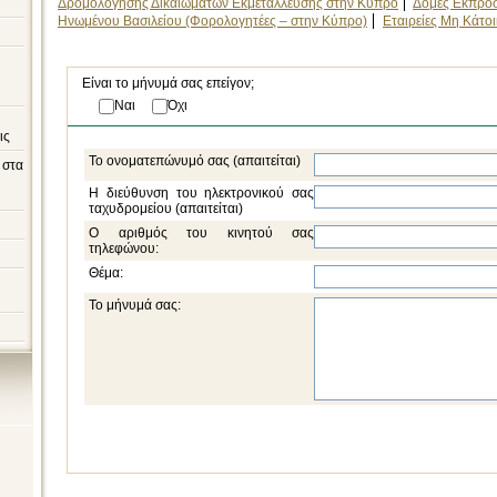
Δρομολόγησης Δικαιωμάτων Εκμετάλλευσης στην Κύπρο
Δομές Εκπρο
Ηνωμένου Βασιλείου (Φορολογητέες – στην Κύπρο)
Εταιρείες Μη Κάτο
Είναι το μήνυμά σας επείγον;
Ναι
Όχι
ις
Το ονοματεπώνυμό σας (απαιτείται)
 στα
Η διεύθυνση του ηλεκτρονικού σας
ταχυδρομείου (απαιτείται)
Ο αριθμός του κινητού σας
τηλεφώνου:
Θέμα:
Το μήνυμά σας: