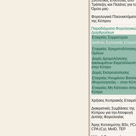
Συστατικές Επιστολές από
Τράπεζες και Πελάτες για τ
Όμιλο μας-
Φορολογικά Πλεονεκτήματ
της Κύπρου
Παραδείγματα Φορολογικ
Διαρθρώσεων
Εταιρείες Συμμετοχών
Διεθνείς Εμπορικές Εταιρεί
Εταιρείες Χρηματοδότηση
Ομίλων
Δομές Δρομολόγησης
Δικαιωμάτων Εκμετάλλευσ
στην Κύπρο
Δομές Εκπροσώπησης
Εταιρείες Ηνωμένου Βασιλ
(Φορολογητέες – στην Κύπ
Εταιρείες Μη Κάτοικοι στη
Κύπρο
Χρήσεις Κυπριακής Εταιρε
Διακρατικές Συμβάσεις της
Κύπρου για την Αποφυγή
Διπλής Φορολογίας
Άρης Κοτσομύτης BSc, FC
CPA (Cy), MoID, TEP